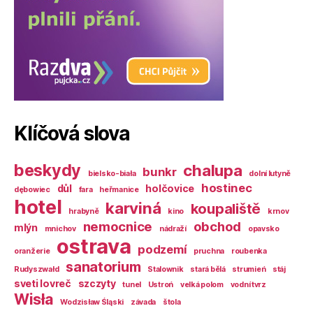
Klíčová slova
beskydy
chalupa
bunkr
bielsko-biała
dolní lutyně
hostinec
důl
holčovice
dębowiec
fara
heřmanice
hotel
karviná
koupaliště
hrabyně
kino
krnov
nemocnice
obchod
mlýn
mnichov
nádraží
opavsko
ostrava
podzemí
oranžerie
pruchna
roubenka
sanatorium
Rudyszwałd
Stalownik
stará bělá
strumień
stáj
sveti lovreč
szczyty
tunel
Ustroń
velká polom
vodní tvrz
Wisła
Wodzisław Śląski
závada
štola