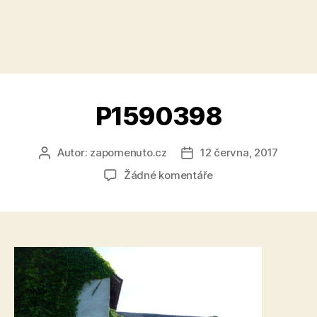
P1590398
Autor:
zapomenuto.cz
12 června, 2017
Autor
Datum
příspěvku
příspěvku
u
Žádné komentáře
textu
s
názvem
P1590398