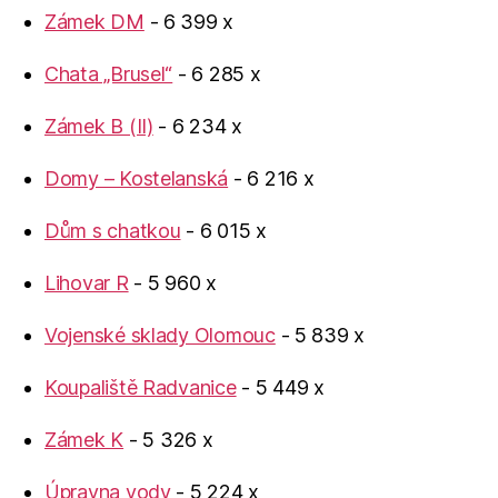
Zámek DM
- 6 399 x
Chata „Brusel“
- 6 285 x
Zámek B (II)
- 6 234 x
Domy – Kostelanská
- 6 216 x
Dům s chatkou
- 6 015 x
Lihovar R
- 5 960 x
Vojenské sklady Olomouc
- 5 839 x
Koupaliště Radvanice
- 5 449 x
Zámek K
- 5 326 x
Úpravna vody
- 5 224 x