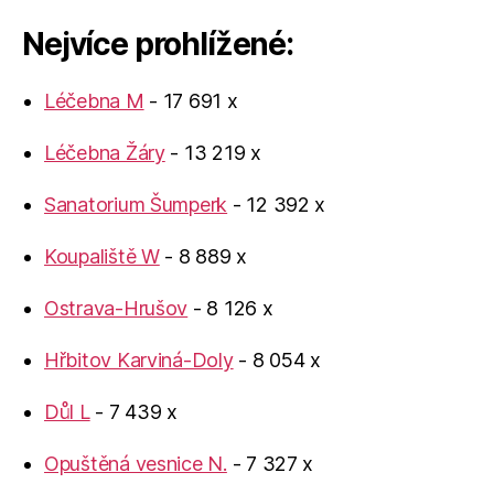
Nejvíce prohlížené:
Léčebna M
- 17 691 x
Léčebna Žáry
- 13 219 x
Sanatorium Šumperk
- 12 392 x
Koupaliště W
- 8 889 x
Ostrava-Hrušov
- 8 126 x
Hřbitov Karviná-Doly
- 8 054 x
Důl L
- 7 439 x
Opuštěná vesnice N.
- 7 327 x