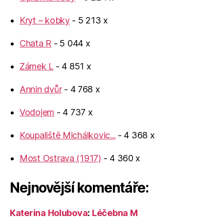
Kryt – kobky
- 5 213 x
Chata R
- 5 044 x
Zámek L
- 4 851 x
Annin dvůr
- 4 768 x
Vodojem
- 4 737 x
Koupaliště Michálkovic...
- 4 368 x
Most Ostrava (1917)
- 4 360 x
Nejnovější komentáře:
Katerina Holubova
:
Léčebna M