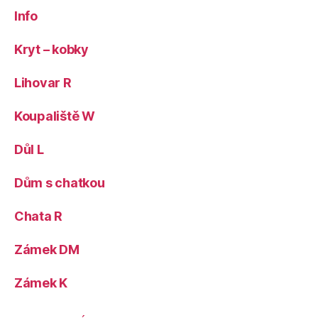
Info
Kryt – kobky
Lihovar R
Koupaliště W
Důl L
Dům s chatkou
Chata R
Zámek DM
Zámek K