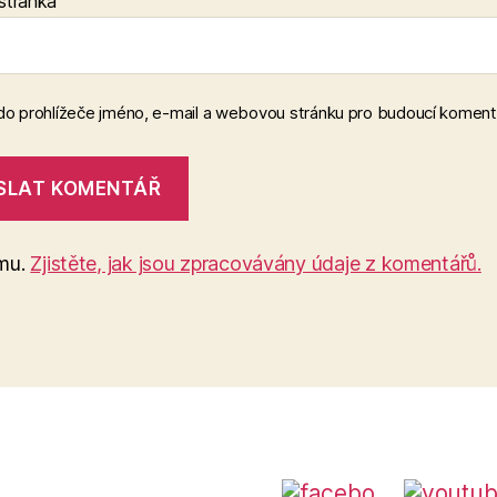
stránka
 do prohlížeče jméno, e-mail a webovou stránku pro budoucí koment
amu.
Zjistěte, jak jsou zpracovávány údaje z komentářů.