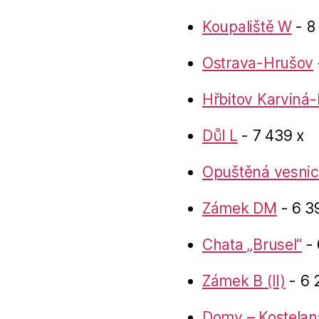
Koupaliště W
- 8
Ostrava-Hrušov
Hřbitov Karviná-
Důl L
- 7 439 x
Opuštěná vesnic
Zámek DM
- 6 3
Chata „Brusel“
- 
Zámek B (II)
- 6 
Domy – Kostelan