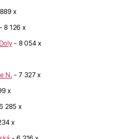
 889 x
- 8 126 x
Doly
- 8 054 x
e N.
- 7 327 x
99 x
6 285 x
234 x
ská
- 6 216 x