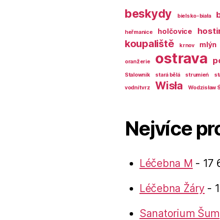
beskydy
bielsko-biała
hosti
holčovice
heřmanice
koupaliště
mlýn
krnov
ostrava
p
oranžerie
Stalownik
stará bělá
strumień
st
Wisła
vodní tvrz
Wodzisław Ś
Nejvíce pr
Léčebna M
- 17 
Léčebna Žáry
- 1
Sanatorium Šum