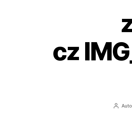
cz IM
Auto
Autor
příspě