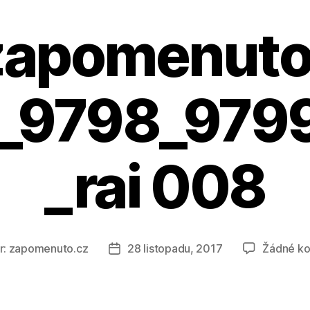
zapomenuto
G_9798_979
_rai 008
r:
zapomenuto.cz
28 listopadu, 2017
Žádné k
Datum
vku
příspěvku