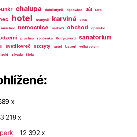
chalupa
bunkr
důl
dolní lutyně
dębowiec
fara
hotel
karviná
nec
hrabyně
kino
nemocnice
obchod
mnichov
nádraží
opavsko
sanatorium
odzemí
pruchna
roubenka
Rudyszwałd
sveti lovreč
szczyty
áj
tunel
Ustroń
velká polom
ląski
závada
štola
ohlížené:
689 x
3 218 x
perk
- 12 392 x