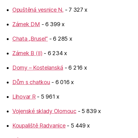
Opuštěná vesnice N.
- 7 327 x
Zámek DM
- 6 399 x
Chata „Brusel“
- 6 285 x
Zámek B (II)
- 6 234 x
Domy – Kostelanská
- 6 216 x
Dům s chatkou
- 6 016 x
Lihovar R
- 5 961 x
Vojenské sklady Olomouc
- 5 839 x
Koupaliště Radvanice
- 5 449 x