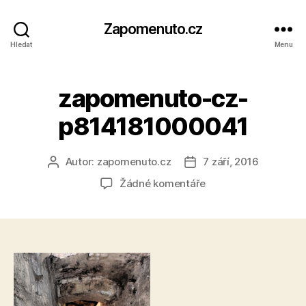
Zapomenuto.cz
Hledat
Menu
zapomenuto-cz-
p814181000041
Autor:
zapomenuto.cz
7 září, 2016
Autor
Datum
příspěvku
příspěvku
u
Žádné komentáře
textu
s
názvem
zapomenuto-
cz-
p814181000041