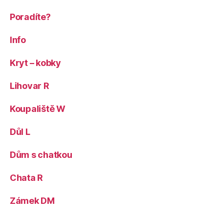
Poradíte?
Info
Kryt – kobky
Lihovar R
Koupaliště W
Důl L
Dům s chatkou
Chata R
Zámek DM