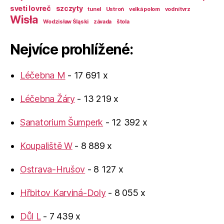
sveti lovreč
szczyty
tunel
Ustroń
velká polom
vodní tvrz
Wisła
Wodzisław Śląski
závada
štola
Nejvíce prohlížené:
Léčebna M
- 17 691 x
Léčebna Žáry
- 13 219 x
Sanatorium Šumperk
- 12 392 x
Koupaliště W
- 8 889 x
Ostrava-Hrušov
- 8 127 x
Hřbitov Karviná-Doly
- 8 055 x
Důl L
- 7 439 x