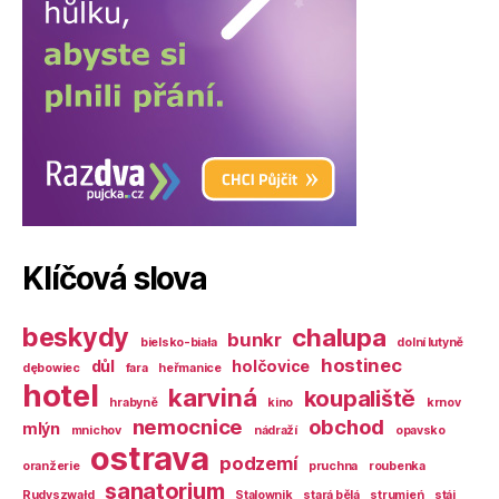
Klíčová slova
beskydy
chalupa
bunkr
bielsko-biała
dolní lutyně
hostinec
důl
holčovice
dębowiec
fara
heřmanice
hotel
karviná
koupaliště
hrabyně
kino
krnov
nemocnice
obchod
mlýn
mnichov
nádraží
opavsko
ostrava
podzemí
oranžerie
pruchna
roubenka
sanatorium
Rudyszwałd
Stalownik
stará bělá
strumień
stáj