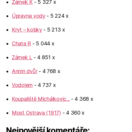
Zámek K
- 5 327 x
Úpravna vody
- 5 224 x
Kryt – kobky
- 5 213 x
Chata R
- 5 044 x
Zámek L
- 4 851 x
Annin dvůr
- 4 768 x
Vodojem
- 4 737 x
Koupaliště Michálkovic...
- 4 368 x
Most Ostrava (1917)
- 4 360 x
Nejnovější komentáře: