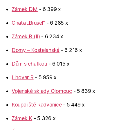
Zámek DM
- 6 399 x
Chata „Brusel“
- 6 285 x
Zámek B (II)
- 6 234 x
Domy – Kostelanská
- 6 216 x
Dům s chatkou
- 6 015 x
Lihovar R
- 5 959 x
Vojenské sklady Olomouc
- 5 839 x
Koupaliště Radvanice
- 5 449 x
Zámek K
- 5 326 x