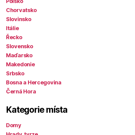
Polsko
Chorvatsko
Slovinsko
Itálie
Řecko
Slovensko
Maďarsko
Makedonie
Srbsko
Bosna a Hercegovina
Černá Hora
Kategorie místa
Domy
Hrady, tvrze