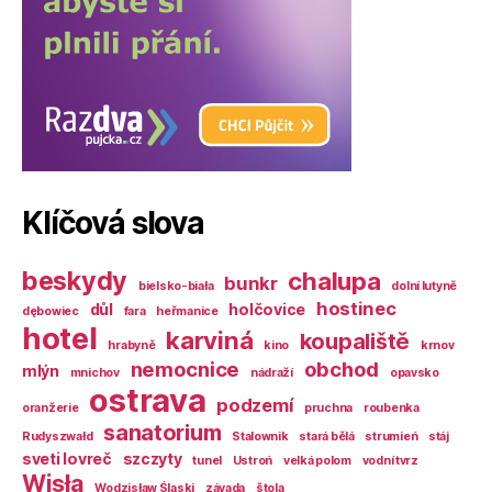
Klíčová slova
beskydy
chalupa
bunkr
bielsko-biała
dolní lutyně
hostinec
důl
holčovice
dębowiec
fara
heřmanice
hotel
karviná
koupaliště
hrabyně
kino
krnov
nemocnice
obchod
mlýn
mnichov
nádraží
opavsko
ostrava
podzemí
oranžerie
pruchna
roubenka
sanatorium
Rudyszwałd
Stalownik
stará bělá
strumień
stáj
sveti lovreč
szczyty
tunel
Ustroń
velká polom
vodní tvrz
Wisła
Wodzisław Śląski
závada
štola