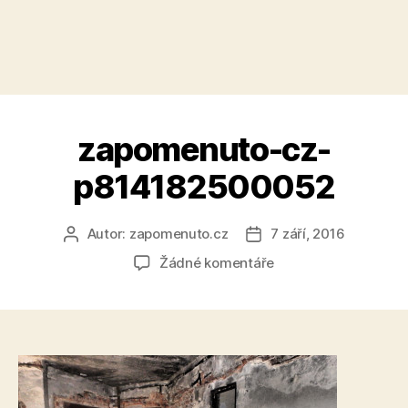
zapomenuto-cz-
p814182500052
Autor:
zapomenuto.cz
7 září, 2016
Autor
Datum
příspěvku
příspěvku
u
Žádné komentáře
textu
s
názvem
zapomenuto-
cz-
p814182500052