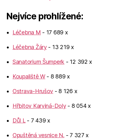
Nejvíce prohlížené:
Léčebna M
- 17 689 x
Léčebna Žáry
- 13 219 x
Sanatorium Šumperk
- 12 392 x
Koupaliště W
- 8 889 x
Ostrava-Hrušov
- 8 126 x
Hřbitov Karviná-Doly
- 8 054 x
Důl L
- 7 439 x
Opuštěná vesnice N.
- 7 327 x