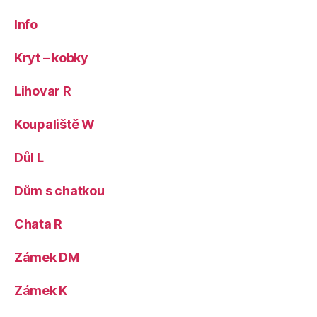
Info
Kryt – kobky
Lihovar R
Koupaliště W
Důl L
Dům s chatkou
Chata R
Zámek DM
Zámek K