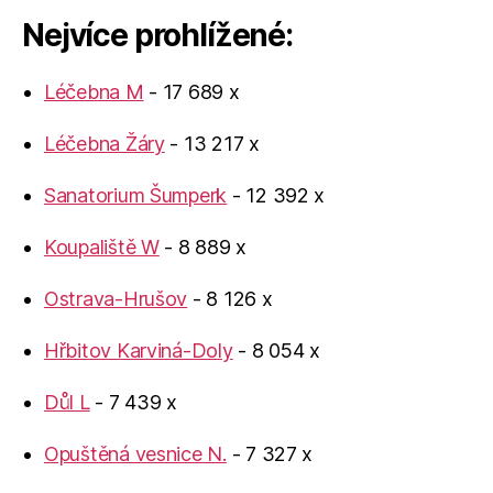
Nejvíce prohlížené:
Léčebna M
- 17 689 x
Léčebna Žáry
- 13 217 x
Sanatorium Šumperk
- 12 392 x
Koupaliště W
- 8 889 x
Ostrava-Hrušov
- 8 126 x
Hřbitov Karviná-Doly
- 8 054 x
Důl L
- 7 439 x
Opuštěná vesnice N.
- 7 327 x