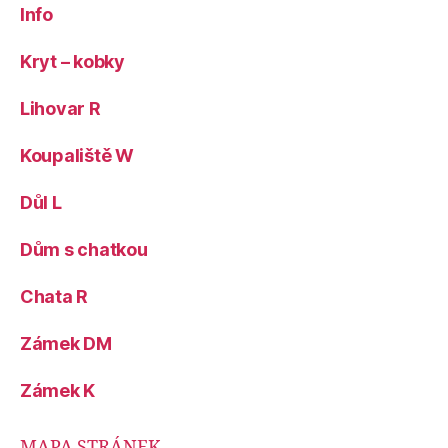
Info
Kryt – kobky
Lihovar R
Koupaliště W
Důl L
Dům s chatkou
Chata R
Zámek DM
Zámek K
MAPA STRÁNEK