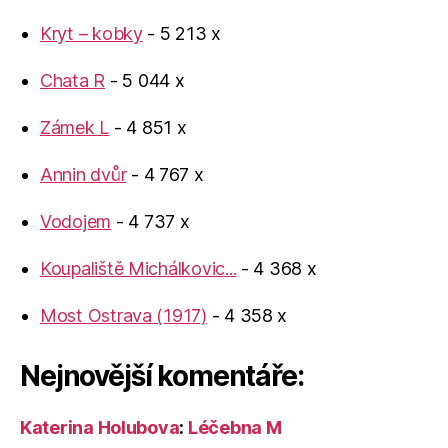
Kryt – kobky
- 5 213 x
Chata R
- 5 044 x
Zámek L
- 4 851 x
Annin dvůr
- 4 767 x
Vodojem
- 4 737 x
Koupaliště Michálkovic...
- 4 368 x
Most Ostrava (1917)
- 4 358 x
Nejnovější komentáře:
Katerina Holubova
:
Léčebna M