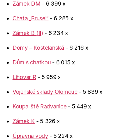
Zámek DM
- 6 399 x
Chata „Brusel“
- 6 285 x
Zámek B (II)
- 6 234 x
Domy – Kostelanská
- 6 216 x
Dům s chatkou
- 6 015 x
Lihovar R
- 5 959 x
Vojenské sklady Olomouc
- 5 839 x
Koupaliště Radvanice
- 5 449 x
Zámek K
- 5 326 x
Úpravna vody
- 5 224 x