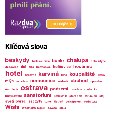
Klíčová slova
beskydy
chalupa
bunkr
bielsko-biała
dolní lutyně
hostinec
důl
holčovice
dębowiec
fara
heřmanice
hotel
karviná
koupaliště
hrabyně
kino
krnov
nemocnice
obchod
mlýn
mnichov
nádraží
opavsko
ostrava
podzemí
oranžerie
pruchna
roubenka
sanatorium
Rudyszwałd
Stalownik
stará bělá
strumień
stáj
sveti lovreč
szczyty
tunel
Ustroń
velká polom
vodní tvrz
Wisła
Wodzisław Śląski
závada
štola