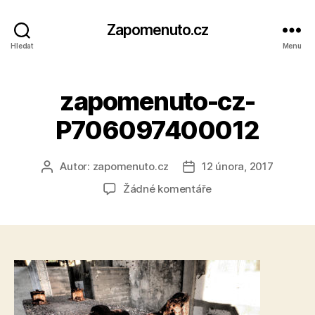
Zapomenuto.cz
Hledat
Menu
zapomenuto-cz-
P706097400012
Autor:
zapomenuto.cz
12 února, 2017
Autor
Datum
příspěvku
příspěvku
u
Žádné komentáře
textu
s
názvem
zapomenuto-
cz-
P706097400012