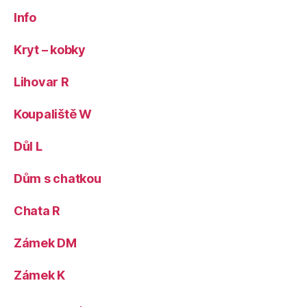
Info
Kryt – kobky
Lihovar R
Koupaliště W
Důl L
Dům s chatkou
Chata R
Zámek DM
Zámek K