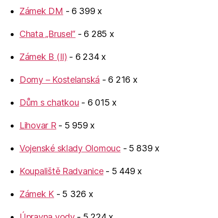
Zámek DM
- 6 399 x
Chata „Brusel“
- 6 285 x
Zámek B (II)
- 6 234 x
Domy – Kostelanská
- 6 216 x
Dům s chatkou
- 6 015 x
Lihovar R
- 5 959 x
Vojenské sklady Olomouc
- 5 839 x
Koupaliště Radvanice
- 5 449 x
Zámek K
- 5 326 x
Úpravna vody
- 5 224 x