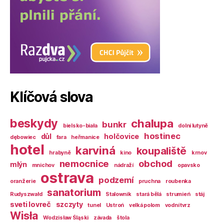
Klíčová slova
beskydy
chalupa
bunkr
bielsko-biała
dolní lutyně
hostinec
důl
holčovice
dębowiec
fara
heřmanice
hotel
karviná
koupaliště
hrabyně
kino
krnov
nemocnice
obchod
mlýn
mnichov
nádraží
opavsko
ostrava
podzemí
oranžerie
pruchna
roubenka
sanatorium
Rudyszwałd
Stalownik
stará bělá
strumień
stáj
sveti lovreč
szczyty
tunel
Ustroń
velká polom
vodní tvrz
Wisła
Wodzisław Śląski
závada
štola