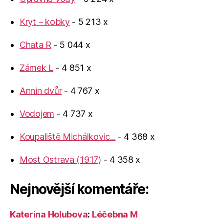
Kryt – kobky
- 5 213 x
Chata R
- 5 044 x
Zámek L
- 4 851 x
Annin dvůr
- 4 767 x
Vodojem
- 4 737 x
Koupaliště Michálkovic...
- 4 368 x
Most Ostrava (1917)
- 4 358 x
Nejnovější komentáře:
Katerina Holubova
:
Léčebna M