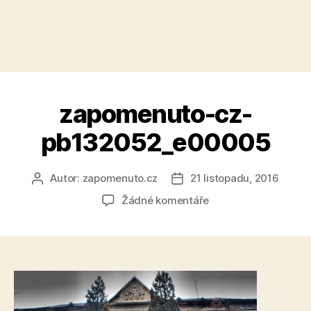
zapomenuto-cz-
pb132052_e00005
Autor:
zapomenuto.cz
21 listopadu, 2016
Autor
Datum
příspěvku
příspěvku
u
Žádné komentáře
textu
s
názvem
zapomenuto-
cz-
pb132052_e00005