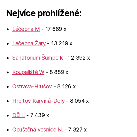
Nejvíce prohlížené:
Léčebna M
- 17 689 x
Léčebna Žáry
- 13 219 x
Sanatorium Šumperk
- 12 392 x
Koupaliště W
- 8 889 x
Ostrava-Hrušov
- 8 126 x
Hřbitov Karviná-Doly
- 8 054 x
Důl L
- 7 439 x
Opuštěná vesnice N.
- 7 327 x