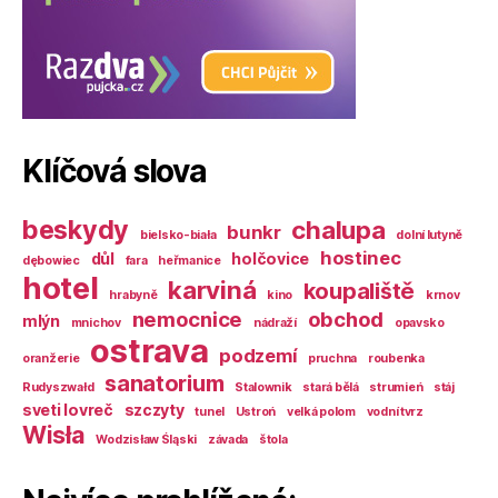
Klíčová slova
beskydy
chalupa
bunkr
bielsko-biała
dolní lutyně
hostinec
důl
holčovice
dębowiec
fara
heřmanice
hotel
karviná
koupaliště
hrabyně
kino
krnov
nemocnice
obchod
mlýn
mnichov
nádraží
opavsko
ostrava
podzemí
oranžerie
pruchna
roubenka
sanatorium
Rudyszwałd
Stalownik
stará bělá
strumień
stáj
sveti lovreč
szczyty
tunel
Ustroń
velká polom
vodní tvrz
Wisła
Wodzisław Śląski
závada
štola