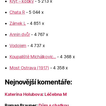
Kryt – kobky
- 5 213 x
Chata R
- 5 044 x
Zámek L
- 4 851 x
Annin dvůr
- 4 767 x
Vodojem
- 4 737 x
Koupaliště Michálkovic...
- 4 368 x
Most Ostrava (1917)
- 4 358 x
Nejnovější komentáře:
Katerina Holubova
:
Léčebna M
Roman Brauner
:
Dům s chatkou