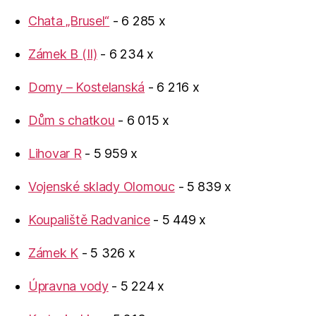
Chata „Brusel“
- 6 285 x
Zámek B (II)
- 6 234 x
Domy – Kostelanská
- 6 216 x
Dům s chatkou
- 6 015 x
Lihovar R
- 5 959 x
Vojenské sklady Olomouc
- 5 839 x
Koupaliště Radvanice
- 5 449 x
Zámek K
- 5 326 x
Úpravna vody
- 5 224 x