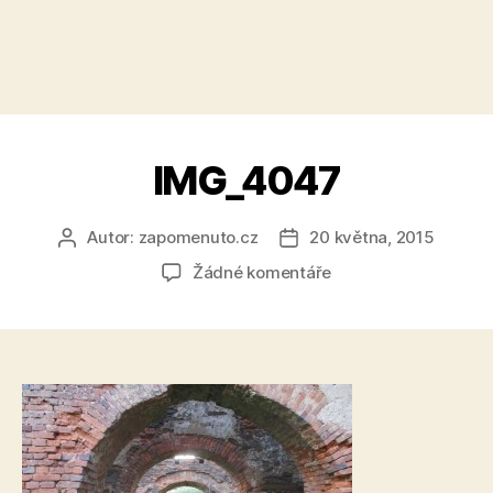
IMG_4047
Autor:
zapomenuto.cz
20 května, 2015
Autor
Datum
příspěvku
příspěvku
u
Žádné komentáře
textu
s
názvem
IMG_4047