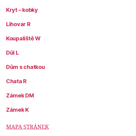
Kryt – kobky
Lihovar R
Koupaliště W
Důl L
Dům s chatkou
Chata R
Zámek DM
Zámek K
MAPA STRÁNEK