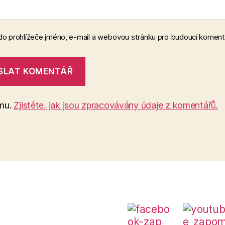
 do prohlížeče jméno, e-mail a webovou stránku pro budoucí koment
amu.
Zjistěte, jak jsou zpracovávány údaje z komentářů.