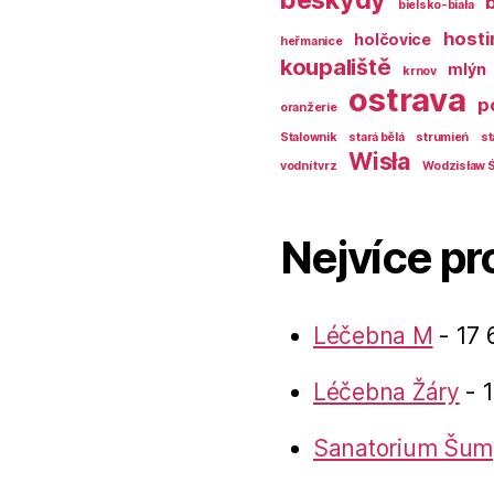
bielsko-biała
hosti
holčovice
heřmanice
koupaliště
mlýn
krnov
ostrava
p
oranžerie
Stalownik
stará bělá
strumień
st
Wisła
vodní tvrz
Wodzisław Ś
Nejvíce pr
Léčebna M
- 17 
Léčebna Žáry
- 1
Sanatorium Šum