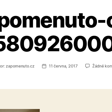
pomenuto-
58092600
or:
zapomenuto.cz
11 června, 2017
Žádné kom
Datum
ěvku
příspěvku