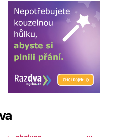
ova
chalupa