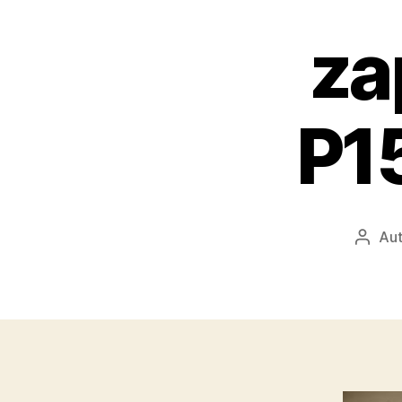
za
P1
Aut
Autor
přísp