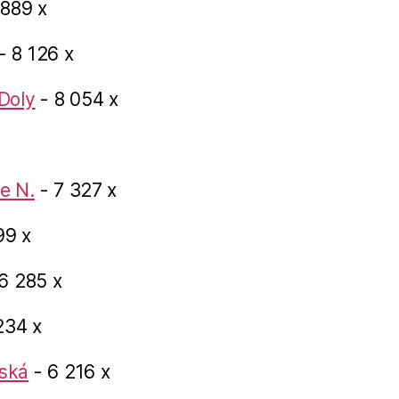
 889 x
- 8 126 x
Doly
- 8 054 x
e N.
- 7 327 x
99 x
6 285 x
234 x
ská
- 6 216 x