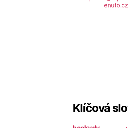
Klíčová sl
beskydy