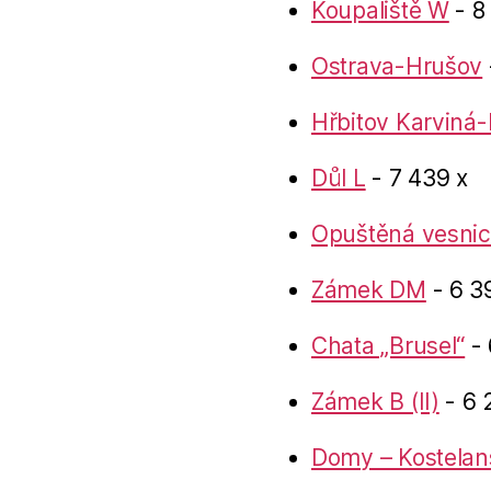
Koupaliště W
- 8
Ostrava-Hrušov
Hřbitov Karviná-
Důl L
- 7 439 x
Opuštěná vesnic
Zámek DM
- 6 3
Chata „Brusel“
- 
Zámek B (II)
- 6 
Domy – Kostelan