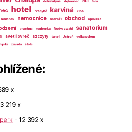
bunkr
důl
dolní lutyně
dębowiec
fara
hotel
karviná
nec
hrabyně
kino
nemocnice
obchod
mnichov
nádraží
opavsko
sanatorium
odzemí
pruchna
roubenka
Rudyszwałd
sveti lovreč
szczyty
áj
tunel
Ustroń
velká polom
ląski
závada
štola
ohlížené:
689 x
3 219 x
perk
- 12 392 x