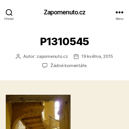
Zapomenuto.cz
Hledat
Menu
P1310545
Autor:
zapomenuto.cz
19 května, 2015
Autor
Datum
příspěvku
příspěvku
u
Žádné komentáře
textu
s
názvem
P1310545