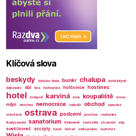
Klíčová slova
beskydy
chalupa
bunkr
bielsko-biała
dolní lutyně
hostinec
důl
holčovice
dębowiec
fara
heřmanice
hotel
karviná
koupaliště
hrabyně
kino
krnov
nemocnice
obchod
mlýn
mnichov
nádraží
opavsko
ostrava
podzemí
oranžerie
pruchna
roubenka
sanatorium
Rudyszwałd
Stalownik
stará bělá
strumień
stáj
sveti lovreč
szczyty
tunel
Ustroń
velká polom
vodní tvrz
Wisła