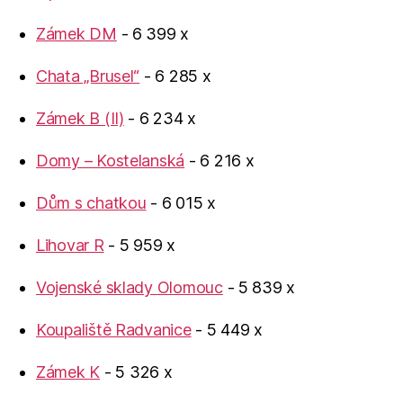
Zámek DM
- 6 399 x
Chata „Brusel“
- 6 285 x
Zámek B (II)
- 6 234 x
Domy – Kostelanská
- 6 216 x
Dům s chatkou
- 6 015 x
Lihovar R
- 5 959 x
Vojenské sklady Olomouc
- 5 839 x
Koupaliště Radvanice
- 5 449 x
Zámek K
- 5 326 x