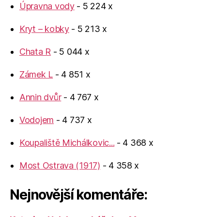
Úpravna vody
- 5 224 x
Kryt – kobky
- 5 213 x
Chata R
- 5 044 x
Zámek L
- 4 851 x
Annin dvůr
- 4 767 x
Vodojem
- 4 737 x
Koupaliště Michálkovic...
- 4 368 x
Most Ostrava (1917)
- 4 358 x
Nejnovější komentáře: