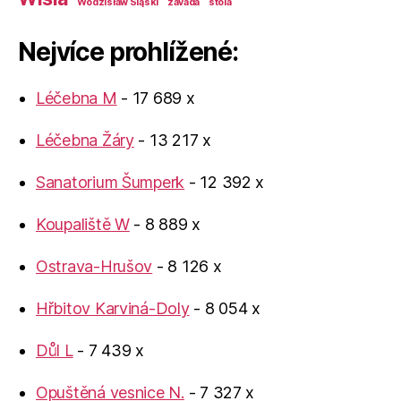
Wodzisław Śląski
závada
štola
Nejvíce prohlížené:
Léčebna M
- 17 689 x
Léčebna Žáry
- 13 217 x
Sanatorium Šumperk
- 12 392 x
Koupaliště W
- 8 889 x
Ostrava-Hrušov
- 8 126 x
Hřbitov Karviná-Doly
- 8 054 x
Důl L
- 7 439 x
Opuštěná vesnice N.
- 7 327 x