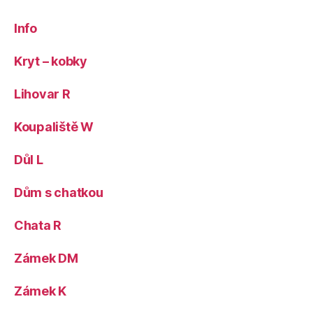
Info
Kryt – kobky
Lihovar R
Koupaliště W
Důl L
Dům s chatkou
Chata R
Zámek DM
Zámek K